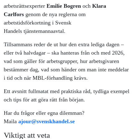
början
arbetsrättsexperter
Emilie Bogren
och
Klara
Carlfors
genom de nya reglerna om
arbetstidsförkortning i Svensk
Handels tjänstemannaavtal.
Tillsammans reder de ut hur den extra lediga dagen –
eller två halvdagar – ska hanteras från och med 2026,
vad som gäller för arbetsgrupper, hur arbetsgivaren
bestämmer dag, vad som händer om man inte meddelar
i tid och när MBL-förhandling krävs.
Ett avsnitt fullmatat med praktiska råd, tydliga exempel
och tips för att göra rätt från början.
Har du frågor eller egna dilemman?
Maila
ajour@svenskhandel.se
Viktigt att veta