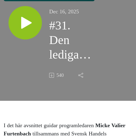
Dec 16, 2025
#31.
Den
lediga
dagen
540
2026 –
så gör
du rätt
från
I det här avsnittet guidar programledaren
Micke Valier
Furtenbach
tillsammans med Svensk Handels