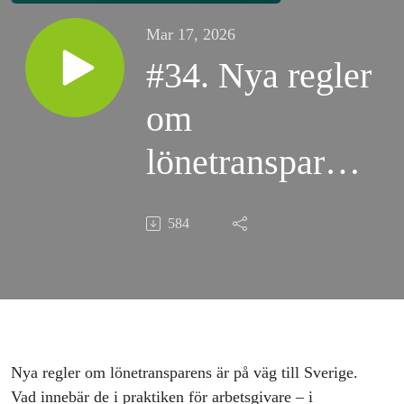
Mar 17, 2026
#34. Nya regler
om
lönetransparens
– vad behöver
584
jag som
arbetsgivare
veta?
Nya regler om lönetransparens är på väg till Sverige.
Vad innebär de i praktiken för arbetsgivare – i