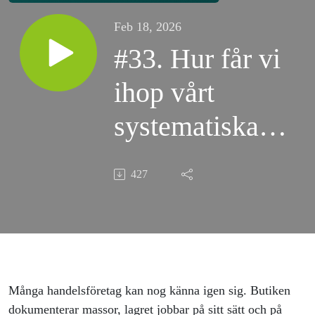
Feb 18, 2026
#33. Hur får vi
ihop vårt
systematiska
arbetsmiljöarbete
427
när butik, lager
och kontor
jobbar olika?
Många handelsföretag kan nog känna igen sig. Butiken
dokumenterar massor, lagret jobbar på sitt sätt och på